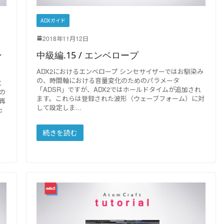
ADXガイド
2018年11月12日
ン
中級編.15 / エンベロープ
ADX2におけるエンベロープ シンセサイザーではお馴染み
の、時間軸における音量変化のためのパラメータ
に
「ADSR」ですが、ADX2ではホールドタイムが追加され
の
ます。これらは登録された波形（ウェーブフォーム）に対
再
して設定しま
c
続きを読む