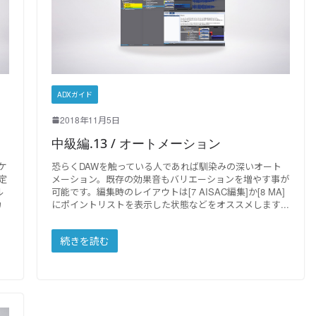
ADXガイド
2018年11月5日
中級編.13 / オートメーション
ケ
恐らくDAWを触っている人であれば馴染みの深いオート
定
メーション。既存の効果音もバリエーションを増やす事が
ル
可能です。編集時のレイアウトは[7 AISAC編集]か[8 MA]
カ
にポイントリストを表示した状態などをオススメします
続きを読む