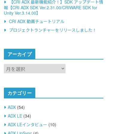
【CRI ADX 最新機能紹介！】SDK アップデート情
報【CRI ADX SDK Ver.2.31.00/CRIWARE SDK for
Unity Ver.3.14.00】
CRI ADX 動画チュートリアル
プロジェクトランチャーをリリースしました！
アーカイブ
ア
ー
カ
イ
カテゴリー
ブ
ADX
(54)
ADX LE
(34)
ADX LEインタビュー
(10)
ADX LipSync
(4)