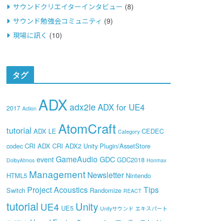
サウンドクリエイターインタビュー
(8)
サウンド勉強会コミュニティ
(9)
現場に訊く
(10)
タグ
ADX
adx2le
ADX for UE4
2017
Action
AtomCraft
tutorial
ADX LE
CEDEC
Category
codec
CRI ADX
CRI ADX2 Unity Plugin/AssetStore
GameAudio
event
GDC
GDC2018
DolbyAtmos
Honmax
Management
Newsletter
HTML5
Nintendo
Project Acoustics
Tips
Switch
Randomize
REACT
tutorial
Unity
UE4
UE5
Unityサウンド エキスパート