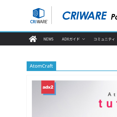
コ
ン
テ
ン
ツ
NEWS
ADXガイド
コミュニティ
へ
ス
キ
ッ
AtomCraft
プ