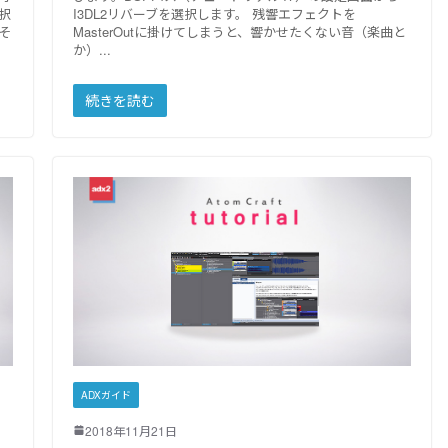
択
I3DL2リバーブを選択します。 残響エフェクトを
そ
MasterOutに掛けてしまうと、響かせたくない音（楽曲と
か）
続きを読む
ADXガイド
2018年11月21日