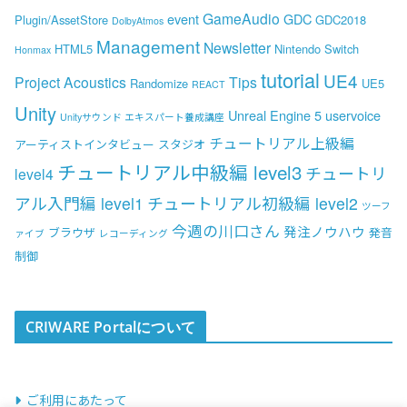
GameAudio
event
GDC
Plugin/AssetStore
GDC2018
DolbyAtmos
Management
Newsletter
HTML5
Nintendo Switch
Honmax
tutorial
UE4
Project Acoustics
Tips
Randomize
UE5
REACT
Unity
Unreal Engine 5
uservoice
Unityサウンド エキスパート養成講座
チュートリアル上級編
アーティストインタビュー
スタジオ
チュートリアル中級編 level3
チュートリ
level4
アル入門編 level1
チュートリアル初級編 level2
ツーフ
今週の川口さん
発注ノウハウ
ブラウザ
発音
ァイブ
レコーディング
制御
CRIWARE Portalについて
ご利用にあたって