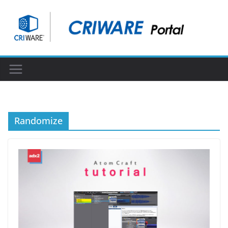
コ
ン
テ
ン
ツ
へ
ス
キ
ッ
Randomize
プ