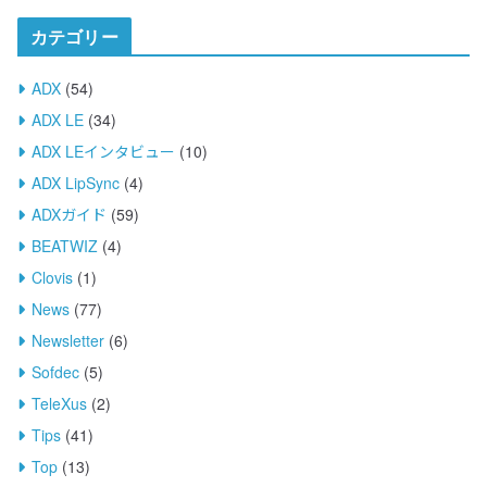
イ
カテゴリー
ブ
ADX
(54)
ADX LE
(34)
ADX LEインタビュー
(10)
ADX LipSync
(4)
ADXガイド
(59)
BEATWIZ
(4)
Clovis
(1)
News
(77)
Newsletter
(6)
Sofdec
(5)
TeleXus
(2)
Tips
(41)
Top
(13)