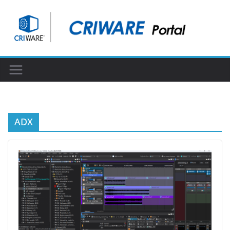
コ
ン
テ
ン
ツ
へ
ス
キ
ッ
ADX
プ