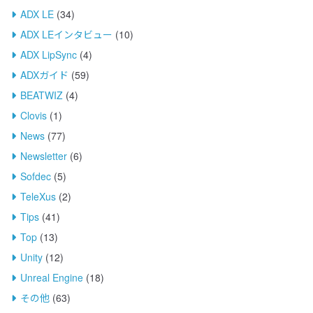
ADX LE
(34)
ADX LEインタビュー
(10)
ADX LipSync
(4)
ADXガイド
(59)
BEATWIZ
(4)
Clovis
(1)
News
(77)
Newsletter
(6)
Sofdec
(5)
TeleXus
(2)
Tips
(41)
Top
(13)
Unity
(12)
Unreal Engine
(18)
その他
(63)