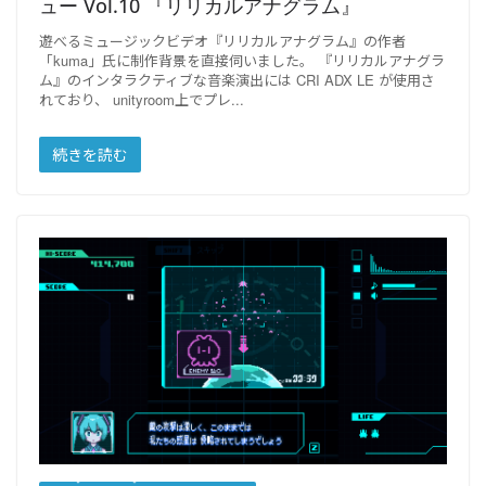
ュー Vol.10 『リリカルアナグラム』
遊べるミュージックビデオ『リリカルアナグラム』の作者
「kuma」氏に制作背景を直接伺いました。 『リリカルアナグラ
ム』のインタラクティブな音楽演出には CRI ADX LE が使用さ
れており、 unityroom上でプレ
続きを読む