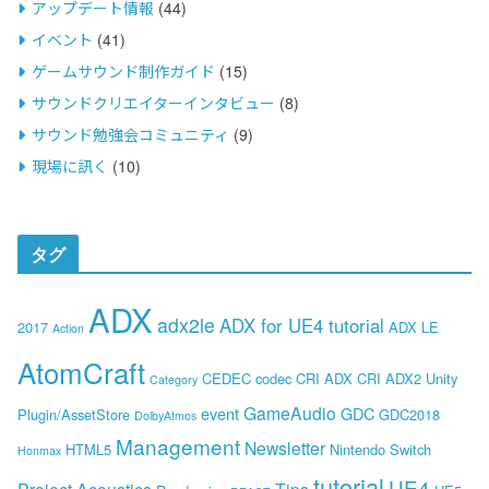
アップデート情報
(44)
イベント
(41)
ゲームサウンド制作ガイド
(15)
サウンドクリエイターインタビュー
(8)
サウンド勉強会コミュニティ
(9)
現場に訊く
(10)
タグ
ADX
adx2le
ADX for UE4 tutorial
2017
ADX LE
Action
AtomCraft
CEDEC
codec
CRI ADX
CRI ADX2 Unity
Category
GameAudio
event
GDC
Plugin/AssetStore
GDC2018
DolbyAtmos
Management
Newsletter
HTML5
Nintendo Switch
Honmax
tutorial
UE4
Project Acoustics
Tips