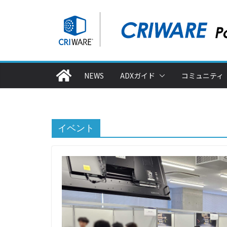
コ
ン
テ
ン
ツ
NEWS
ADXガイド
コミュニティ
へ
ス
キ
ッ
イベント
プ