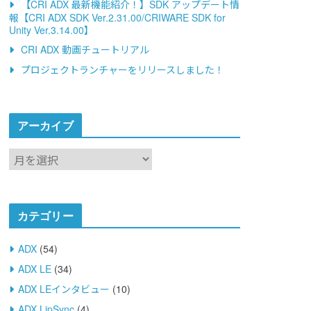
【CRI ADX 最新機能紹介！】SDK アップデート情
報【CRI ADX SDK Ver.2.31.00/CRIWARE SDK for
Unity Ver.3.14.00】
CRI ADX 動画チュートリアル
プロジェクトランチャーをリリースしました！
アーカイブ
ア
ー
カ
イ
カテゴリー
ブ
ADX
(54)
ADX LE
(34)
ADX LEインタビュー
(10)
ADX LipSync
(4)