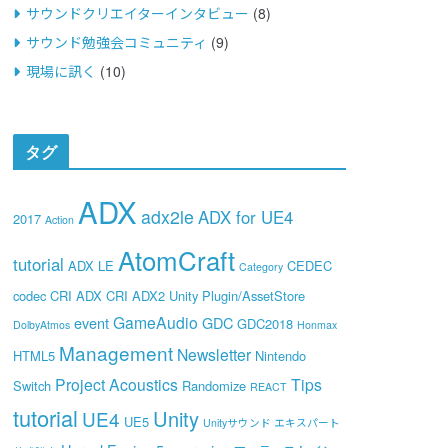
サウンドクリエイターインタビュー
(8)
サウンド勉強会コミュニティ
(9)
現場に訊く
(10)
タグ
ADX
adx2le
ADX for UE4
2017
Action
AtomCraft
tutorial
ADX LE
CEDEC
Category
codec
CRI ADX
CRI ADX2 Unity Plugin/AssetStore
GameAudio
event
GDC
GDC2018
DolbyAtmos
Honmax
Management
Newsletter
HTML5
Nintendo
Project Acoustics
Tips
Switch
Randomize
REACT
tutorial
Unity
UE4
UE5
Unityサウンド エキスパート