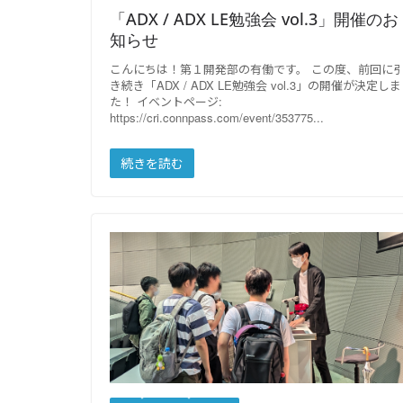
「ADX / ADX LE勉強会 vol.3」開催のお
知らせ
こんにちは！第１開発部の有働です。 この度、前回に
き続き「ADX / ADX LE勉強会 vol.3」の開催が決定し
た！ イベントページ:
https://cri.connpass.com/event/353775
続きを読む