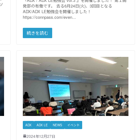
『ADX / ADX LE勉強会 vol.3 』を開催しました！ 第１開
ソ
発部の有働です。 去る6月24日(火)、3回目となる
ADX/ADX LE勉強会を開催しました！
https://connpass.com/even
続きを読む
ADX
ADX LE
NEWS
イベント
2024年12月27日