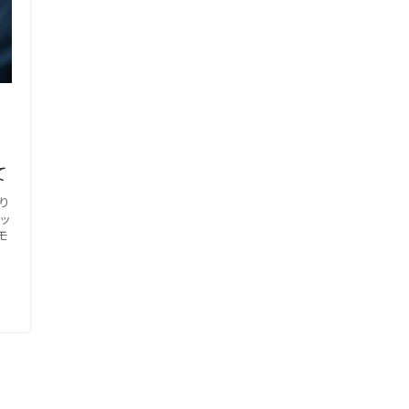
て
まり
ッ
モ