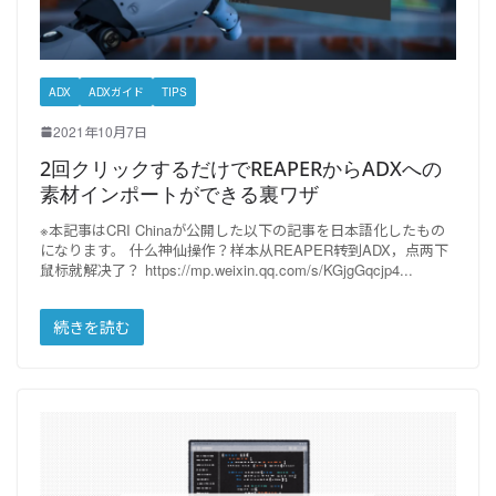
ADX
ADXガイド
TIPS
2021年10月7日
2回クリックするだけでREAPERからADXへの
素材インポートができる裏ワザ
※本記事はCRI Chinaが公開した以下の記事を日本語化したもの
になります。 什么神仙操作？样本从REAPER转到ADX，点两下
鼠标就解决了？ https://mp.weixin.qq.com/s/KGjgGqcjp4
続きを読む