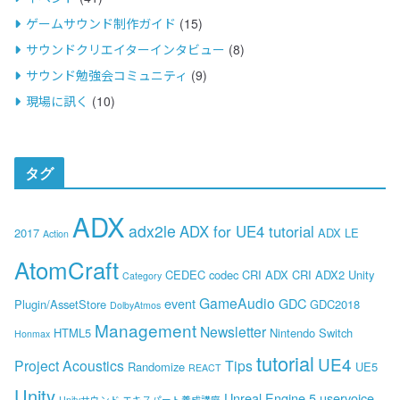
ゲームサウンド制作ガイド
(15)
サウンドクリエイターインタビュー
(8)
サウンド勉強会コミュニティ
(9)
現場に訊く
(10)
タグ
ADX
adx2le
ADX for UE4 tutorial
2017
ADX LE
Action
AtomCraft
CEDEC
codec
CRI ADX
CRI ADX2 Unity
Category
GameAudio
event
GDC
Plugin/AssetStore
GDC2018
DolbyAtmos
Management
Newsletter
HTML5
Nintendo Switch
Honmax
tutorial
UE4
Project Acoustics
Tips
Randomize
UE5
REACT
Unity
Unreal Engine 5
uservoice
Unityサウンド エキスパート養成講座