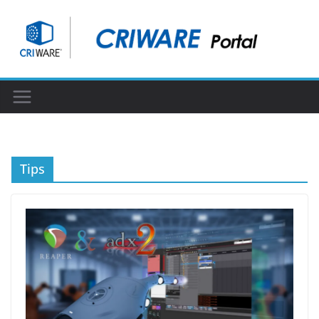
コ
ン
テ
ン
ツ
へ
ス
キ
ッ
Tips
プ