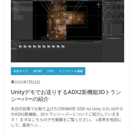
ADXガイド
NEWS
TIPS
アップデート情報
2020年7月22日
Unityデモでお送りするADX2新機能3Dトラン
シーバーの紹介
先日の記事でも取り上げたCRIWARE SDK for Unity 3.01.00から
のADX2新機能、3Dトランシーバーについてご紹介していきま
す！ まずはこちらのデモ動画をご覧ください。 ※音声を有効に
して、是非ヘッ