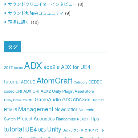
サウンドクリエイターインタビュー
(8)
サウンド勉強会コミュニティ
(9)
現場に訊く
(10)
タグ
ADX
adx2le
ADX for UE4
2017
Action
AtomCraft
tutorial
ADX LE
CEDEC
Category
codec
CRI ADX
CRI ADX2 Unity Plugin/AssetStore
GameAudio
event
GDC
GDC2018
DolbyAtmos
Honmax
Management
Newsletter
HTML5
Nintendo
Project Acoustics
Tips
Switch
Randomize
REACT
tutorial
Unity
UE4
UE5
Unityサウンド エキスパート