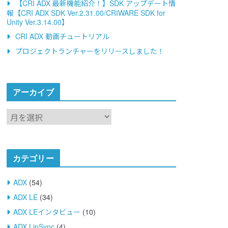
【CRI ADX 最新機能紹介！】SDK アップデート情
報【CRI ADX SDK Ver.2.31.00/CRIWARE SDK for
Unity Ver.3.14.00】
CRI ADX 動画チュートリアル
プロジェクトランチャーをリリースしました！
アーカイブ
ア
ー
カ
イ
カテゴリー
ブ
ADX
(54)
ADX LE
(34)
ADX LEインタビュー
(10)
ADX LipSync
(4)