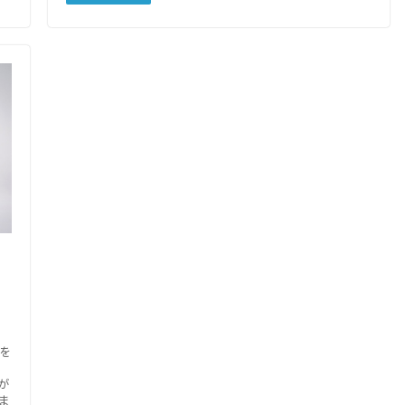
を
が
ま