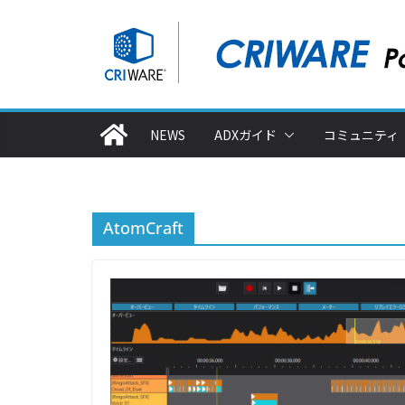
コ
ン
テ
ン
ツ
NEWS
ADXガイド
コミュニティ
へ
ス
キ
ッ
AtomCraft
プ