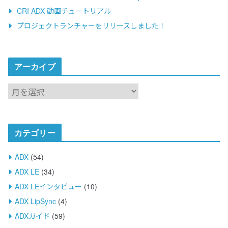
v
CRI ADX 動画チュートリアル
e
プロジェクトランチャーをリリースしました！
:
アーカイブ
ア
ー
カ
イ
カテゴリー
ブ
ADX
(54)
ADX LE
(34)
ADX LEインタビュー
(10)
ADX LipSync
(4)
ADXガイド
(59)