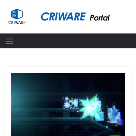
コ
ン
テ
ン
ツ
へ
ス
キ
ッ
プ