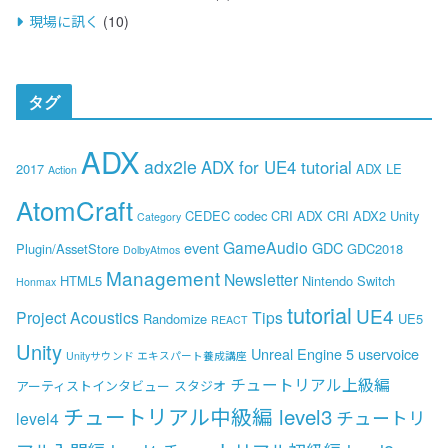
現場に訊く
(10)
タグ
ADX
adx2le
ADX for UE4 tutorial
2017
ADX LE
Action
AtomCraft
CEDEC
codec
CRI ADX
CRI ADX2 Unity
Category
GameAudio
event
GDC
Plugin/AssetStore
GDC2018
DolbyAtmos
Management
Newsletter
HTML5
Nintendo Switch
Honmax
tutorial
UE4
Project Acoustics
Tips
Randomize
UE5
REACT
Unity
Unreal Engine 5
uservoice
Unityサウンド エキスパート養成講座
チュートリアル上級編
アーティストインタビュー
スタジオ
チュートリアル中級編 level3
チュートリ
level4