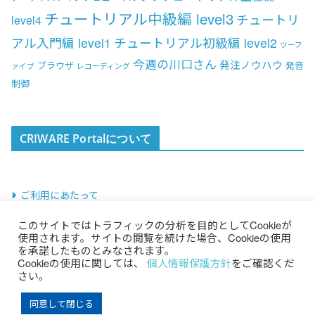
チュートリアル中級編 level3
チュートリ
level4
アル入門編 level1
チュートリアル初級編 level2
ツーフ
今週の川口さん
発注ノウハウ
ブラウザ
発音
ァイブ
レコーディング
制御
CRIWARE Portalについて
ご利用にあたって
このサイトではトラフィックの分析を目的としてCookieが
使用されます。サイトの閲覧を続けた場合、Cookieの使用
を承諾したものとみなされます。
Cookieの使用に関しては、
個人情報保護方針
をご確認くだ
さい。
Copyright © 2026 CRIWARE Portal All Rights Reserved.
同意して閉じる