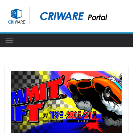
コ
ン
テ
ン
ツ
へ
ス
キ
ッ
プ