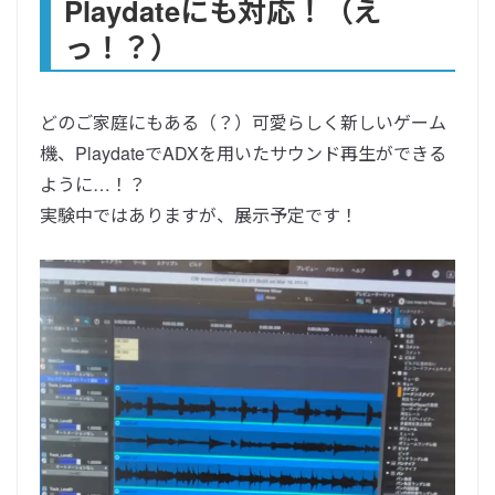
Playdateにも対応！（え
っ！？）
どのご家庭にもある（？）可愛らしく新しいゲーム
機、PlaydateでADXを用いたサウンド再生ができる
ように…！？
実験中ではありますが、展示予定です！
動
画
プ
レ
ー
ヤ
ー