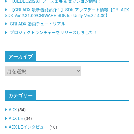
【CEDEC2026】ブース出展 & セッション情報！
t
【CRI ADX 最新機能紹介！】SDK アップデート情報【CRI ADX
i
SDK Ver.2.31.00/CRIWARE SDK for Unity Ver.3.14.00】
v
CRI ADX 動画チュートリアル
e
プロジェクトランチャーをリリースしました！
:
アーカイブ
ア
ー
カ
イ
カテゴリー
ブ
ADX
(54)
ADX LE
(34)
ADX LEインタビュー
(10)