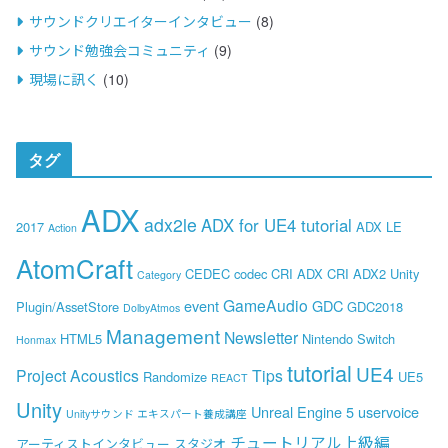
サウンドクリエイターインタビュー
(8)
サウンド勉強会コミュニティ
(9)
現場に訊く
(10)
タグ
ADX
adx2le
ADX for UE4 tutorial
2017
ADX LE
Action
AtomCraft
CEDEC
codec
CRI ADX
CRI ADX2 Unity
Category
GameAudio
event
GDC
Plugin/AssetStore
GDC2018
DolbyAtmos
Management
Newsletter
HTML5
Nintendo Switch
Honmax
tutorial
UE4
Project Acoustics
Tips
Randomize
UE5
REACT
Unity
Unreal Engine 5
uservoice
Unityサウンド エキスパート養成講座
チュートリアル上級編
アーティストインタビュー
スタジオ