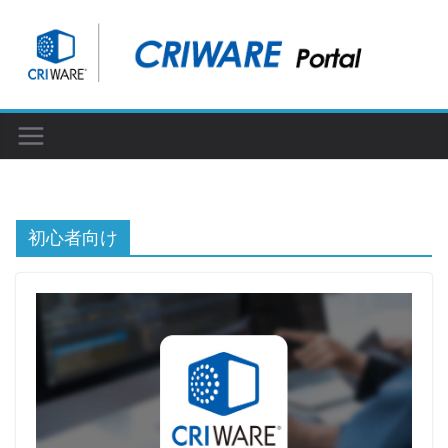
コ
ン
テ
ン
ツ
へ
ス
キ
ッ
初心者向け
プ