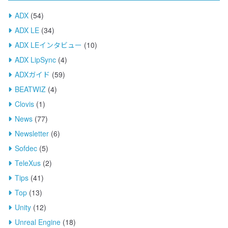
ADX
(54)
ADX LE
(34)
ADX LEインタビュー
(10)
ADX LipSync
(4)
ADXガイド
(59)
BEATWIZ
(4)
Clovis
(1)
News
(77)
Newsletter
(6)
Sofdec
(5)
TeleXus
(2)
Tips
(41)
Top
(13)
Unity
(12)
Unreal Engine
(18)