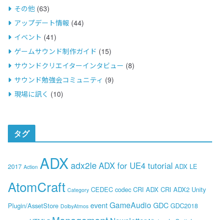
その他
(63)
アップデート情報
(44)
イベント
(41)
ゲームサウンド制作ガイド
(15)
サウンドクリエイターインタビュー
(8)
サウンド勉強会コミュニティ
(9)
現場に訊く
(10)
タグ
ADX
adx2le
ADX for UE4 tutorial
2017
ADX LE
Action
AtomCraft
CEDEC
codec
CRI ADX
CRI ADX2 Unity
Category
GameAudio
event
GDC
Plugin/AssetStore
GDC2018
DolbyAtmos
Management