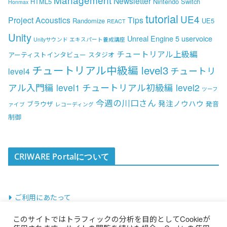
Newsletter
HTML5
Nintendo Switch
Honmax
tutorial
UE4
Project Acoustics
Tips
Randomize
UE5
REACT
Unity
Unreal Engine 5
uservoice
Unityサウンド エキスパート養成講座
チュートリアル上級編
アーティストインタビュー
スタジオ
チュートリアル中級編 level3
チュートリ
level4
アル入門編 level1
チュートリアル初級編 level2
ツーフ
今週の川口さん
発注ノウハウ
ブラウザ
発音
ァイブ
レコーディング
制御
CRIWARE Portalについて
ご利用にあたって
このサイトではトラフィックの分析を目的としてCookieが