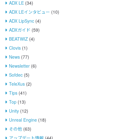
ADX LE
(34)
ADX LEインタビュー
(10)
ADX LipSync
(4)
ADXガイド
(59)
BEATWIZ
(4)
Clovis
(1)
News
(77)
Newsletter
(6)
Sofdec
(5)
TeleXus
(2)
Tips
(41)
Top
(13)
Unity
(12)
Unreal Engine
(18)
その他
(63)
アップデート情報
(44)