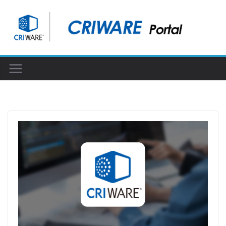
コ
ン
テ
ン
ツ
へ
ス
キ
ッ
プ