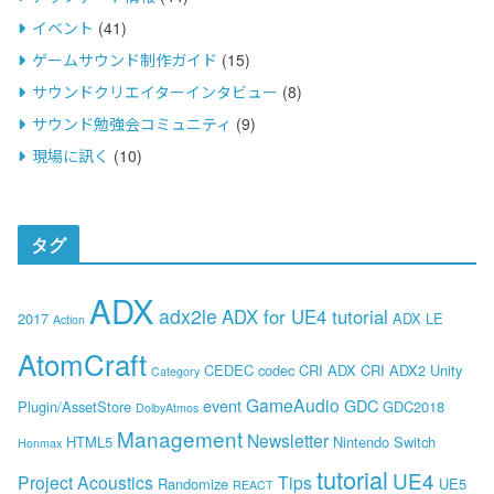
イベント
(41)
ゲームサウンド制作ガイド
(15)
サウンドクリエイターインタビュー
(8)
サウンド勉強会コミュニティ
(9)
現場に訊く
(10)
タグ
ADX
adx2le
ADX for UE4 tutorial
2017
ADX LE
Action
AtomCraft
CEDEC
codec
CRI ADX
CRI ADX2 Unity
Category
GameAudio
event
GDC
Plugin/AssetStore
GDC2018
DolbyAtmos
Management
Newsletter
HTML5
Nintendo Switch
Honmax
tutorial
UE4
Project Acoustics
Tips
Randomize
UE5
REACT