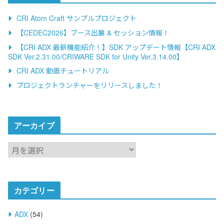
r
n
CRI Atom Craft サンプルプロジェクト
a
【CEDEC2026】ブース出展 & セッション情報！
t
【CRI ADX 最新機能紹介！】SDK アップデート情報【CRI ADX
i
SDK Ver.2.31.00/CRIWARE SDK for Unity Ver.3.14.00】
v
CRI ADX 動画チュートリアル
e
プロジェクトランチャーをリリースしました！
:
アーカイブ
ア
ー
カ
イ
カテゴリー
ブ
ADX
(54)