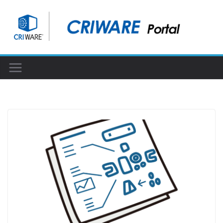
コ
ン
テ
ン
ツ
へ
ス
キ
ッ
プ