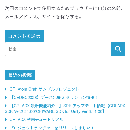
次回のコメントで使用するためブラウザーに自分の名前、
メールアドレス、サイトを保存する。
A
l
t
e
最近の投稿
r
n
CRI Atom Craft サンプルプロジェクト
a
【CEDEC2026】ブース出展 & セッション情報！
t
【CRI ADX 最新機能紹介！】SDK アップデート情報【CRI ADX
i
SDK Ver.2.31.00/CRIWARE SDK for Unity Ver.3.14.00】
v
CRI ADX 動画チュートリアル
e
プロジェクトランチャーをリリースしました！