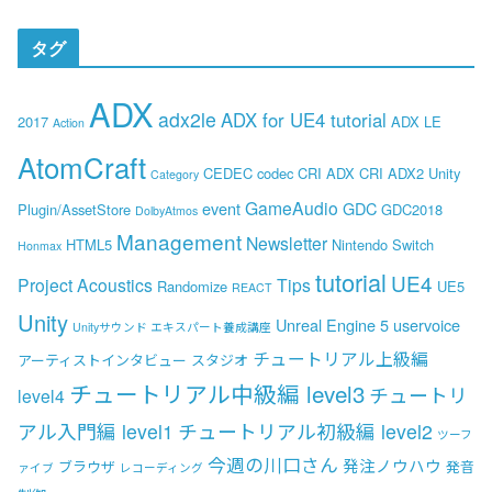
タグ
ADX
adx2le
ADX for UE4 tutorial
2017
ADX LE
Action
AtomCraft
CEDEC
codec
CRI ADX
CRI ADX2 Unity
Category
GameAudio
event
GDC
Plugin/AssetStore
GDC2018
DolbyAtmos
Management
Newsletter
HTML5
Nintendo Switch
Honmax
tutorial
UE4
Project Acoustics
Tips
Randomize
UE5
REACT
Unity
Unreal Engine 5
uservoice
Unityサウンド エキスパート養成講座
チュートリアル上級編
アーティストインタビュー
スタジオ
チュートリアル中級編 level3
チュートリ
level4
アル入門編 level1
チュートリアル初級編 level2
ツーフ
今週の川口さん
発注ノウハウ
ブラウザ
発音
ァイブ
レコーディング