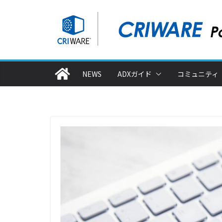
コ
ン
テ
ン
ツ
NEWS
ADXガイド
コミュニティ
へ
ス
キ
ッ
プ