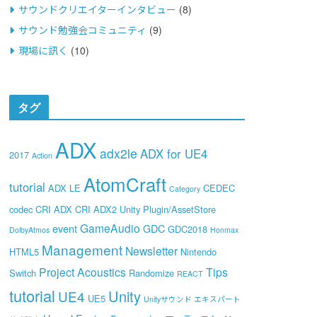
サウンドクリエイターインタビュー
(8)
サウンド勉強会コミュニティ
(9)
現場に訊く
(10)
タグ
ADX
adx2le
ADX for UE4
2017
Action
AtomCraft
tutorial
ADX LE
CEDEC
Category
codec
CRI ADX
CRI ADX2 Unity Plugin/AssetStore
GameAudio
event
GDC
GDC2018
DolbyAtmos
Honmax
Management
Newsletter
HTML5
Nintendo
Project Acoustics
Tips
Switch
Randomize
REACT
tutorial
Unity
UE4
UE5
Unityサウンド エキスパート