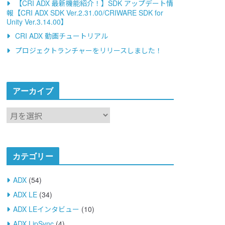
【CRI ADX 最新機能紹介！】SDK アップデート情
報【CRI ADX SDK Ver.2.31.00/CRIWARE SDK for
Unity Ver.3.14.00】
CRI ADX 動画チュートリアル
プロジェクトランチャーをリリースしました！
アーカイブ
ア
ー
カ
イ
カテゴリー
ブ
ADX
(54)
ADX LE
(34)
ADX LEインタビュー
(10)
ADX LipSync
(4)