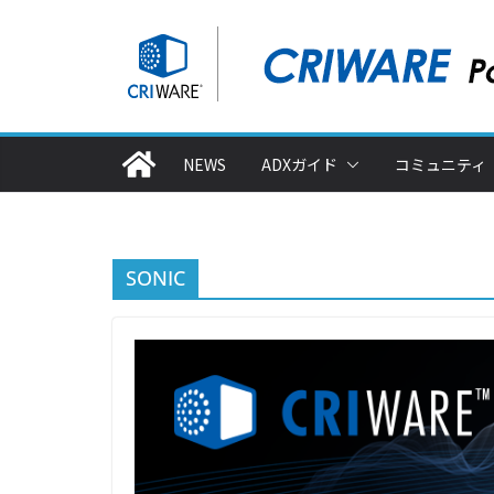
コ
ン
テ
ン
ツ
NEWS
ADXガイド
コミュニティ
へ
ス
キ
ッ
SONIC
プ