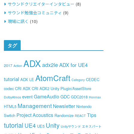
サウンドクリエイターインタビュー
(8)
サウンド勉強会コミュニティ
(9)
現場に訊く
(10)
タグ
ADX
adx2le
ADX for UE4
2017
Action
AtomCraft
tutorial
ADX LE
CEDEC
Category
codec
CRI ADX
CRI ADX2 Unity Plugin/AssetStore
GameAudio
event
GDC
GDC2018
DolbyAtmos
Honmax
Management
Newsletter
HTML5
Nintendo
Project Acoustics
Tips
Switch
Randomize
REACT
tutorial
Unity
UE4
UE5
Unityサウンド エキスパート