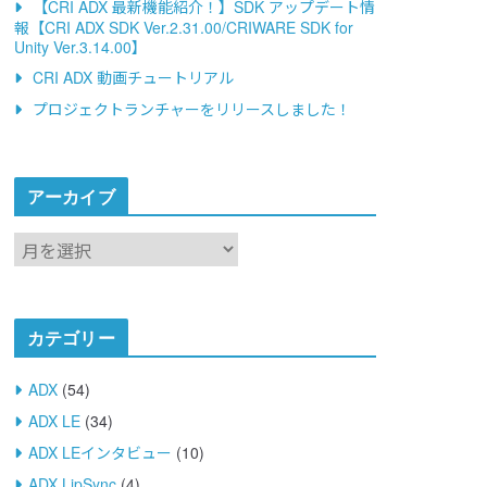
【CRI ADX 最新機能紹介！】SDK アップデート情
報【CRI ADX SDK Ver.2.31.00/CRIWARE SDK for
Unity Ver.3.14.00】
CRI ADX 動画チュートリアル
プロジェクトランチャーをリリースしました！
アーカイブ
ア
ー
カ
イ
カテゴリー
ブ
ADX
(54)
ADX LE
(34)
ADX LEインタビュー
(10)
ADX LipSync
(4)