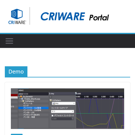
コ
ン
テ
ン
ツ
へ
ス
キ
ッ
Demo
プ