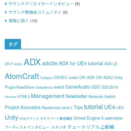
サウンドクリエイターインタビュー
(8)
サウンド勉強会コミュニティ
(9)
現場に訊く
(10)
タグ
ADX
adx2le
ADX for UE4 tutorial
2017
ADX LE
Action
AtomCraft
CEDEC
codec
CRI ADX
CRI ADX2 Unity
Category
GameAudio
event
GDC
Plugin/AssetStore
GDC2018
DolbyAtmos
Management
Newsletter
HTML5
Nintendo Switch
Honmax
tutorial
UE4
Project Acoustics
Tips
Randomize
UE5
REACT
Unity
Unreal Engine 5
uservoice
Unityサウンド エキスパート養成講座
チュートリアル上級編
アーティストインタビュー
スタジオ