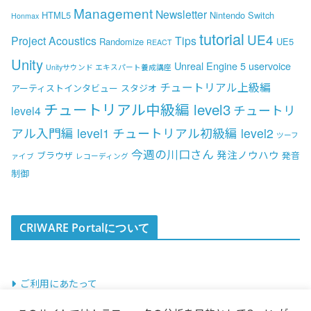
Management
Newsletter
HTML5
Nintendo Switch
Honmax
tutorial
UE4
Project Acoustics
Tips
Randomize
UE5
REACT
Unity
Unreal Engine 5
uservoice
Unityサウンド エキスパート養成講座
チュートリアル上級編
アーティストインタビュー
スタジオ
チュートリアル中級編 level3
チュートリ
level4
アル入門編 level1
チュートリアル初級編 level2
ツーフ
今週の川口さん
発注ノウハウ
ブラウザ
発音
ァイブ
レコーディング
制御
CRIWARE Portalについて
ご利用にあたって