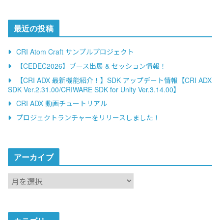
t
e
最近の投稿
r
n
CRI Atom Craft サンプルプロジェクト
a
【CEDEC2026】ブース出展 & セッション情報！
t
【CRI ADX 最新機能紹介！】SDK アップデート情報【CRI ADX
i
SDK Ver.2.31.00/CRIWARE SDK for Unity Ver.3.14.00】
v
CRI ADX 動画チュートリアル
e
プロジェクトランチャーをリリースしました！
:
アーカイブ
ア
ー
カ
イ