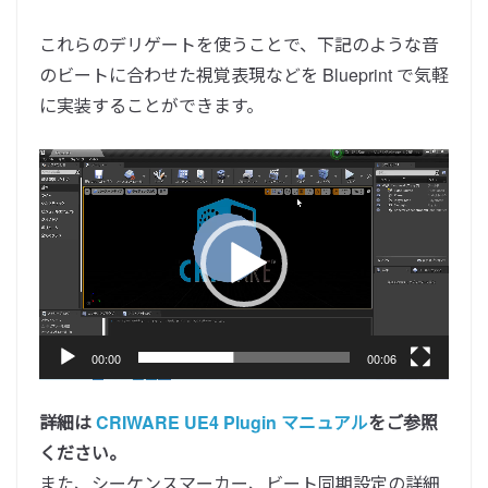
これらのデリゲートを使うことで、下記のような音
のビートに合わせた視覚表現などを Blueprint で気軽
に実装することができます。
動
画
プ
レ
ー
ヤ
ー
00:00
00:06
詳細は
CRIWARE UE4 Plugin マニュアル
をご参照
ください。
また、シーケンスマーカー、ビート同期設定の詳細