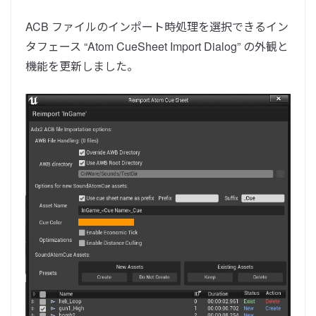
ACB ファイルのインポート時処理を選択できるイン
タフェース “Atom CueSheet Import Dialog” の外観と
機能を更新しました。