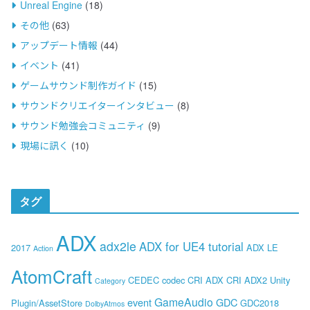
Unreal Engine
(18)
その他
(63)
アップデート情報
(44)
イベント
(41)
ゲームサウンド制作ガイド
(15)
サウンドクリエイターインタビュー
(8)
サウンド勉強会コミュニティ
(9)
現場に訊く
(10)
タグ
ADX
adx2le
ADX for UE4 tutorial
2017
ADX LE
Action
AtomCraft
CEDEC
codec
CRI ADX
CRI ADX2 Unity
Category
GameAudio
event
GDC
Plugin/AssetStore
GDC2018
DolbyAtmos