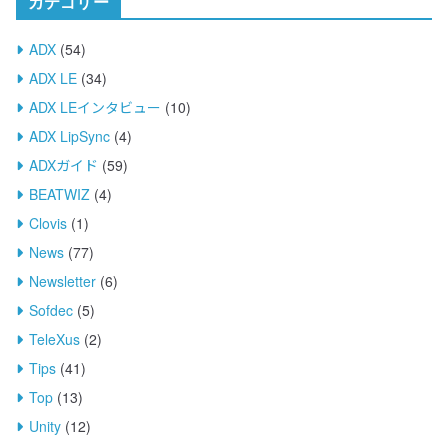
カテゴリー
ブ
ADX
(54)
ADX LE
(34)
ADX LEインタビュー
(10)
ADX LipSync
(4)
ADXガイド
(59)
BEATWIZ
(4)
Clovis
(1)
News
(77)
Newsletter
(6)
Sofdec
(5)
TeleXus
(2)
Tips
(41)
Top
(13)
Unity
(12)