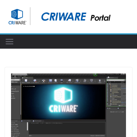
コ
ン
テ
ン
ツ
へ
ス
キ
ッ
プ