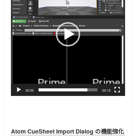
レ
ー
ヤ
ー
00:00
00:13
Atom CueSheet Import Dialog の機能強化